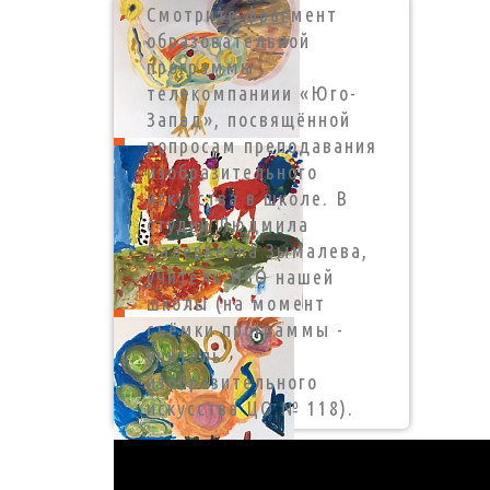
Смотрите фрагмент
образовательной
программы
телекомпаниии «Юго-
Запад», посвящённой
вопросам преподавания
изобразительного
искусства в школе. В
студии Людмила
Валерьевна Зымалева,
учитель ИЗО нашей
школы (на момент
съёмки программы -
учитель
изобразительного
искусства ЦО № 118).