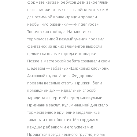
формате квиза и ребусов дети закрепляли
названия животных на английском языке. А
для отличной концентрации провели
необычную разминку — «Finger yoga».
Творческая свобода. На занятиях с
термомозаикой каждый ученик проявил
фантазию: из ярких элементов выросли
целые сказочные города и зоопарки.
Позже в мастерской ребята создавали свои
шедевры — забавных «Цирковых клоунов».
Активный отдых. Ирина Федоровна
провела весёлые старты. Прыжки, бег и
командный дух — идеальный способ
зарядиться энергией перед каникулами!
Признание заслуг. Кульминацией дня стало
торжественное вручение медалей «За
таланты и способности». Мы гордимся
каждым ребенком и его успехами!
Прощаться всегда немного грустно, но мы