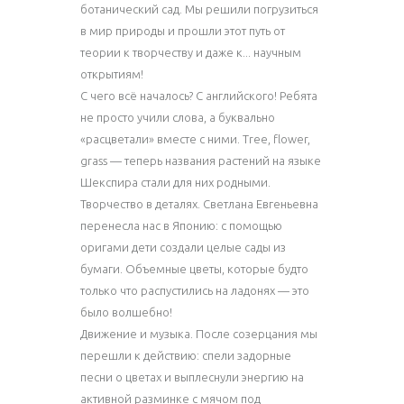
ботанический сад. Мы решили погрузиться
в мир природы и прошли этот путь от
теории к творчеству и даже к... научным
открытиям!
С чего всё началось? С английского! Ребята
не просто учили слова, а буквально
«расцветали» вместе с ними. Tree, flower,
grass — теперь названия растений на языке
Шекспира стали для них родными.
Творчество в деталях. Светлана Евгеньевна
перенесла нас в Японию: с помощью
оригами дети создали целые сады из
бумаги. Объемные цветы, которые будто
только что распустились на ладонях — это
было волшебно!
Движение и музыка. После созерцания мы
перешли к действию: спели задорные
песни о цветах и выплеснули энергию на
активной разминке с мячом под