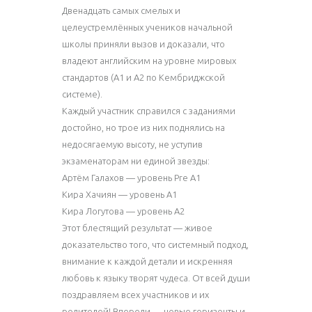
Двенадцать самых смелых и
целеустремлённых учеников начальной
школы приняли вызов и доказали, что
владеют английским на уровне мировых
стандартов (А1 и А2 по Кембриджской
системе).
Каждый участник справился с заданиями
достойно, но трое из них поднялись на
недосягаемую высоту, не уступив
экзаменаторам ни единой звезды:
Артём Галахов — уровень Pre А1
Кира Хачиян — уровень А1
Кира Логутова — уровень А2
Этот блестящий результат — живое
доказательство того, что системный подход,
внимание к каждой детали и искренняя
любовь к языку творят чудеса. От всей души
поздравляем всех участников и их
родителей! Впереди — новые горизонты и