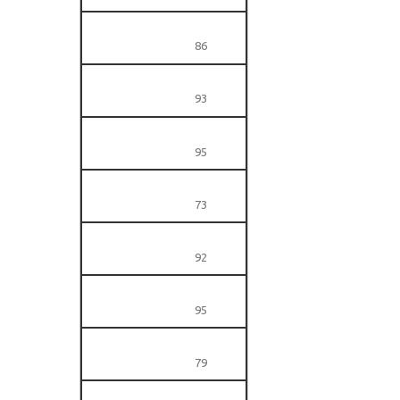
86
93
95
73
92
95
79