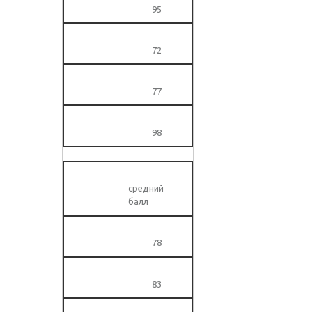
95
72
77
98
средний
балл
78
83