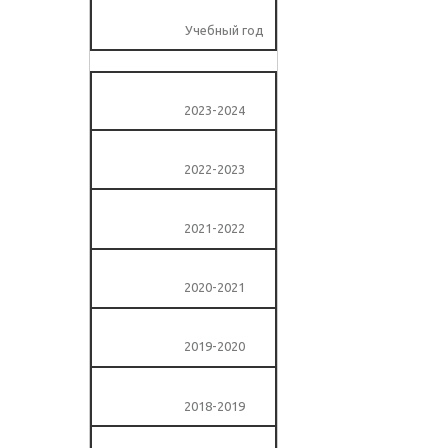
Учебный год
2023-2024
2022-2023
2021-2022
2020-2021
2019-2020
2018-2019