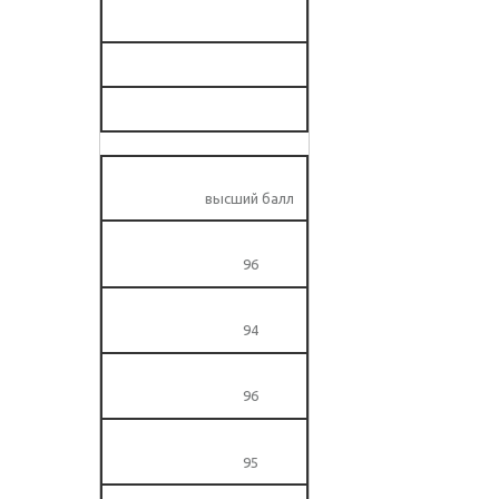
высший балл
96
94
96
95