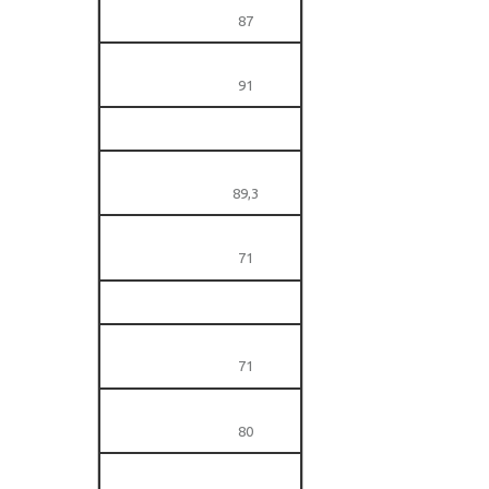
87
91
89,3
71
71
80