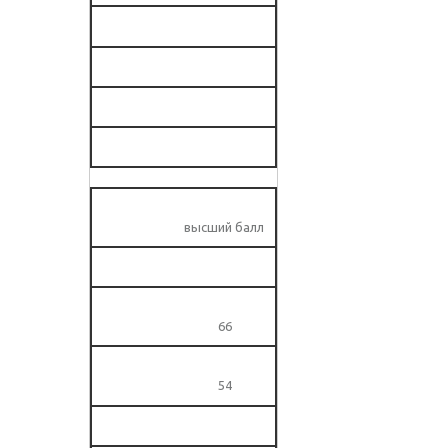
высший балл
66
54