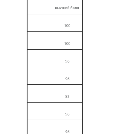
высший балл
100
100
96
96
82
96
96