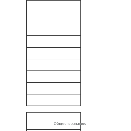
Обществознание: