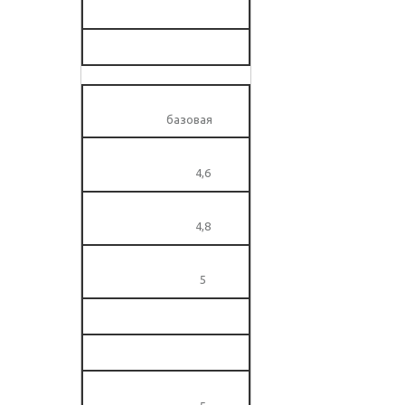
базовая
4,6
4,8
5