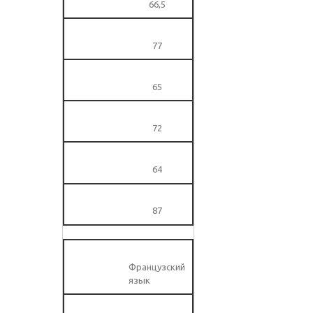
66,5
77
65
72
64
87
Французский
язык