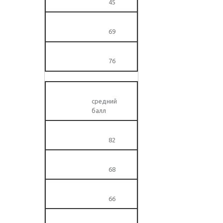
45
69
76
средний
балл
82
68
66