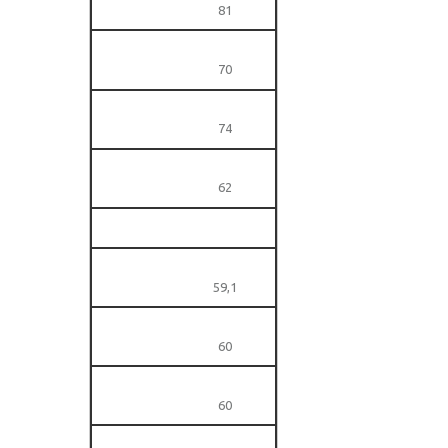
81
70
74
62
59,1
60
60