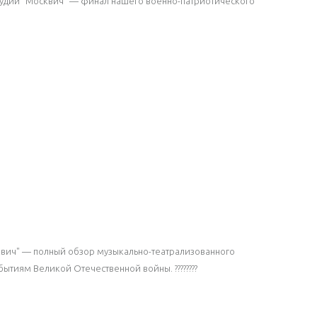
дии "Москвич" — финал нашего военно-патриотического
вич" — полный обзор музыкально-театрализованного
ытиям Великой Отечественной войны. ????????