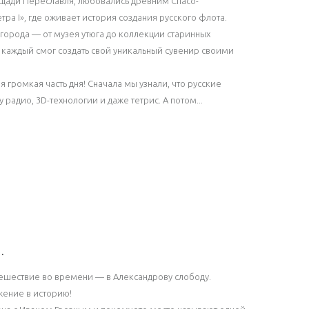
лощади Переславля, любовались древним Спасо-
а I», где оживает история создания русского флота.
города — от музея утюга до коллекции старинных
 каждый смог создать свой уникальный сувенир своими
 громкая часть дня! Сначала мы узнали, что русские
адио, 3D-технологии и даже тетрис. А потом...
.
утешествие во времени — в Александрову слободу.
ужение в историю!