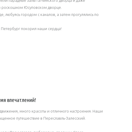
трели парадные залы Гатчинского дворца и даже
 в роскошном Юсуповском дворце.
оде, любуясь городом с каналов, а затем прогулялись по
. Петербург покорил наши сердца!
мя впечатлений!
движения, много красоты и отличного настроения. Наши
сыщенное путешествие в Переславль-Залесский.