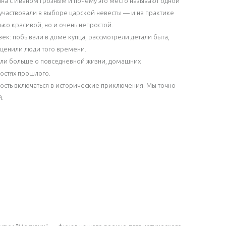
ана с Иваном Грозным и почему это место называют одной
участвовали в выборе царской невесты — и на практике
ько красивой, но и очень непростой.
век: побывали в доме купца, рассмотрели детали быта,
 ценили люди того времени.
знали больше о повседневной жизни, домашних
ростях прошлого.
ность включаться в исторические приключения. Мы точно
й.