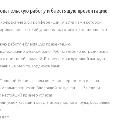
довательскую работу и блестящую презентацию
чно-практической конференции, участниками которой
ировавшие высокий уровень подготовки, креативность и
кую работу и блестящую презентацию
сследование русской бане! Ребята глубоко погрузились в
и жюри своей подачей. В качестве заслуженной награды
ания на Мальте. Гордимся вами!
оповой! Мария заняла почетное первое место, став
 и талант принесли блестящий результат — +3 недели
и настоящий пример успеха!
ый успех, ставший результатом упорного труда, бессонных
.
 вас!