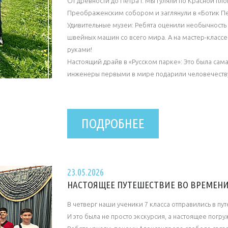
От древности до Петра I: Мы гуляли по Красной п
Преображенским собором и заглянули в «Ботик Петр
Удивительные музеи: Ребята оценили необычность 
швейных машин со всего мира. А на мастер-классе
руками!
Настоящий драйв в «Русском парке»: Это была самая
инженеры первыми в мире подарили человечеству р
ПОДРОБНЕЕ
23.05.2026
НАСТОЯЩЕЕ ПУТЕШЕСТВИЕ ВО ВРЕМЕНИ
В четверг наши ученики 7 класса отправились в п
И это была не просто экскурсия, а настоящее погр