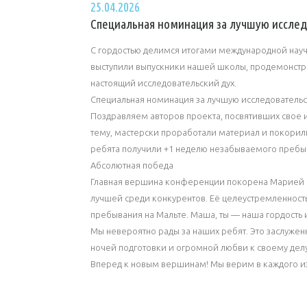
25.04.2026
Специальная номинация за лучшую иссле
С гордостью делимся итогами международной нау
выступили выпускники нашей школы, продемонстр
настоящий исследовательский дух.
Специальная номинация за лучшую исследовательс
Поздравляем авторов проекта, посвятивших свое и
тему, мастерски проработали материал и покорил
ребята получили +1 неделю незабываемого пребыв
Абсолютная победа
Главная вершина конференции покорена Марией П
лучшей среди конкурентов. Её целеустремленность
пребывания на Мальте. Маша, ты — наша гордость 
Мы невероятно рады за наших ребят. Это заслуженн
ночей подготовки и огромной любви к своему делу
Вперед к новым вершинам! Мы верим в каждого из