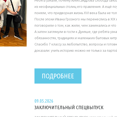
Ребята узнали, почему Александрова слобода связ
из неофициальных столиц его правления. А ещё по
поняли, что придворная жизнь XVI века была не тол
После эпохи Ивана Грозного мы перенеслись в XIX 
поговорили о том, как жили, чем занимались и что
А затем заглянули в гости к Дуняше, где ребята у
обязанностях, традициях и маленьких бытовых хит
Спасибо 7 классу за любопытство, вопросы и готов
доказали: учить историю можно не только за парто
ПОДРОБНЕЕ
09.05.2026
ЗАКЛЮЧИТЕЛЬНЫЙ СПЕЦВЫПУСК