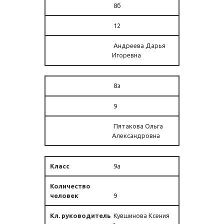
8б
12
Андреева Дарья
Игоревна
8з
9
Пятакова Ольга
Александровна
9а
9
Кувшинова Ксения