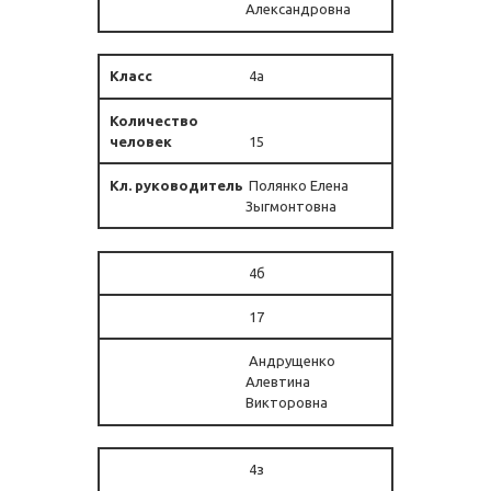
Александровна
4а
15
Полянко Елена
Зыгмонтовна
4б
17
Андрущенко
Алевтина
Викторовна
4з