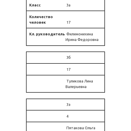
3а
17
Филимонихина
Ирина Федоровна
3б
17
Туликова Лина
Валерьевна
3з
4
Пятакова Ольга