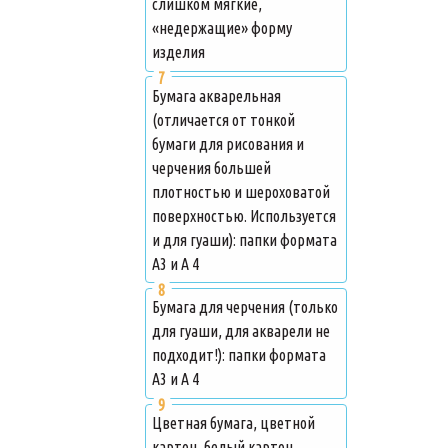
слишком мягкие,
«недержащие» форму
изделия
Бумага акварельная
(отличается от тонкой
бумаги для рисования и
черчения большей
плотностью и шероховатой
поверхностью. Используется
и для гуаши): папки формата
А3 и А 4
Бумага для черчения (только
для гуаши, для акварели не
подходит!): папки формата
А3 и А 4
Цветная бумага, цветной
картон, белый картон