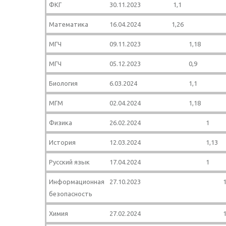
ФКГ
30.11.2023
1,1
Математика
16.04.2024
1,26
МГЧ
09.11.2023
1,18
МГЧ
05.12.2023
0,9
Биология
6.03.2024
1,1
МГМ
02.04.2024
1,18
Физика
26.02.2024
1
История
12.03.2024
1,13
Русский язык
17.04.2024
1
Информационная
27.10.2023
1
безопасность
Химия
27.02.2024
1