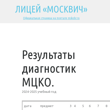
ЛИЦЕЙ «МОСКВИЧ»
Официальная страница на портале mskobr.ru
Результаты
диагностик
МЦКО.
2024-2025 учебный год
дата
предмет
3
4
5
6
7
8