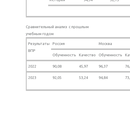
Сравнительный анализ с прошлым
учебным годом
Результаты
Россия
Москва
ВПР
Обученность
Качество
Обученность
Ка
2022
90,08
45,97
96,37
76
2023
92,05
53,24
94,84
73