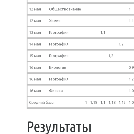
12 мая
Обществознание
1
12 мая
Химия
1,1
13 мая
География
1,1
14 мая
География
1,2
15 мая
География
1,2
16 мая
Биология
0,9
16 мая
География
1,2
16 мая
Физика
1,0
Средний балл
1
1,19
1,1
1,18
1,12
1,0
Результаты