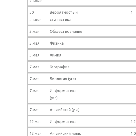
апреля
30
Вероятность и
1
апреля
статистика
5 мая
Обществознание
5 мая
Физика
5 мая
Химия
7 мая
География
7 мая
Биология (угл)
7 мая
Информатика
(угл)
7 мая
Английский (угл)
12 мая
Информатика
1,2
12 мая
Английский язык
1,0