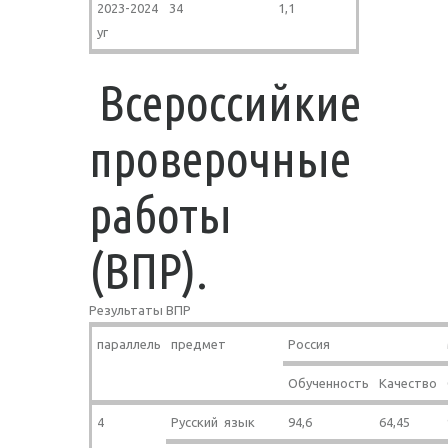
2023-2024
34
1,1
уг
Всероссийкие
проверочные
работы
(ВПР).
Результаты ВПР
параллель
предмет
Россия
Обученность
Качество
4
Русский язык
94,6
64,45