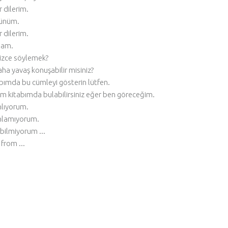
 dilerim.
ünüm.
 dilerim.
am.
lizce söylemek?
ha yavaş konuşabilir misiniz?
bımda bu cümleyi gösterin lütfen.
m kitabımda bulabilirsiniz eğer ben göreceğim.
anlıyorum.
anlamıyorum.
bilmiyorum ...
from ...