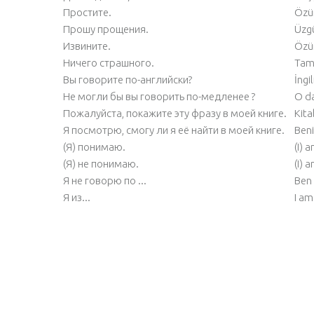
Простите.
Özür
Прошу прощения.
Üzg
Извините.
Özür
Ничего страшного.
Tam
Вы говорите по-английски?
İngi
He могли бы вы говорить по-медленее ?
O da
Пожалуйста, покажите эту фразу в моей книге.
Kita
Я посмотрю, смогу ли я её найти в моей книге.
Beni
(Я) понимаю.
(I) 
(Я) не понимаю.
(I) 
Я не говорю по ...
Ben 
Я из...
I am 