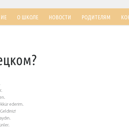
НИЕ
О ШКОЛЕ
НОВОСТИ
РОДИТЕЛЯМ
КО
рецком?
.
r.
en.
kkür ederim.
Geldiniz!
ydın.
ünler.