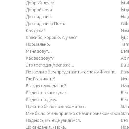
Добрый вечер.
İyi 
Доброй ночи.
İyi g
До свидания.
Hoşç
До свидания./ Пока.
Güle
Как дела?
Nası
Спасибо, хорошо. А у вас?
İyi,
Нормально.
Tam
Меня зовут...
Beni
Как вас зовут?
Adın
Это господин/госпожа...
Bu B
Позвольте Вам представить госпожу Филипс.
Bana 
Где Вы живете?
Nere
Вы здесь уже давно?
Uzun
Я здесь на каникулах.
Ben 
Я здесь по депу.
Ben 
Приятно было познакомиться.
Sizi
Мне было очень приятно с Вами познакомиться
Sizi
Надеюсь, мы еще увидимся.
Ben 
До свидания. / Пока.
Hoşç