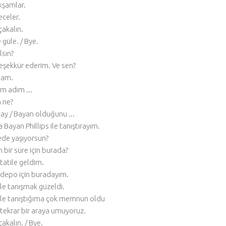
akşamlar.
eceler.
akalın.
 güle. / Bye.
lsın?
 teşekkür ederim. Ve sen?
am.
m adım ...
 ne?
ay / Bayan olduğunu ...
Bayan Phillips ile tanıştırayım.
de yaşıyorsun?
 bir süre için burada?
tatile geldim.
depo için buradayım.
nle tanışmak güzeldi.
nle tanıştığıma çok memnun oldu
tekrar bir araya umuyoruz.
akalın. / Bye.