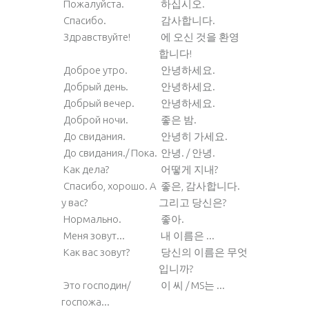
Пожалуйста.
하십시오.
Спасибо.
감사합니다.
Здравствуйте!
에 오신 것을 환영
합니다!
Доброе утро.
안녕하세요.
Добрый день.
안녕하세요.
Добрый вечер.
안녕하세요.
Доброй ночи.
좋은 밤.
До свидания.
안녕히 가세요.
До свидания./ Пока.
안녕. / 안녕.
Как дела?
어떻게 지내?
Спасибо, хорошо. А
좋은, 감사합니다.
у вас?
그리고 당신은?
Нормально.
좋아.
Меня зовут...
내 이름은 ...
Как вас зовут?
당신의 이름은 무엇
입니까?
Это господин/
이 씨 / MS는 ...
госпожа...