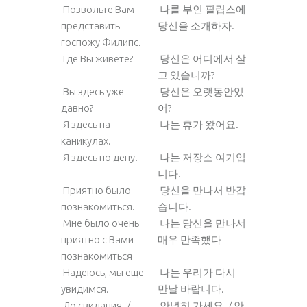
Позвольте Вам
나를 부인 필립스에
представить
당신을 소개하자.
госпожу Филипс.
Где Вы живете?
당신은 어디에서 살
고 있습니까?
Вы здесь уже
당신은 오랫동안있
давно?
어?
Я здесь на
나는 휴가 왔어요.
каникулах.
Я здесь по депу.
나는 저장소 여기입
니다.
Приятно было
당신을 만나서 반갑
познакомиться.
습니다.
Мне было очень
나는 당신을 만나서
приятно с Вами
매우 만족했다
познакомиться
Надеюсь, мы еще
나는 우리가 다시
увидимся.
만날 바랍니다.
До свидания. /
안녕히 가세요. / 안