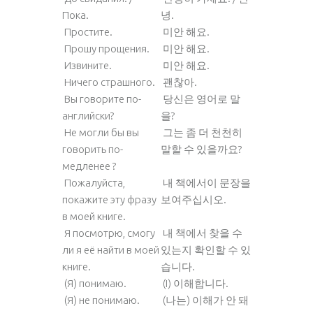
Пока.
녕.
Простите.
미안 해요.
Прошу прощения.
미안 해요.
Извините.
미안 해요.
Ничего страшного.
괜찮아.
Вы говорите по-
당신은 영어로 말
английски?
을?
He могли бы вы
그는 좀 더 천천히
говорить по-
말할 수 있을까요?
медленее ?
Пожалуйста,
내 책에서이 문장을
покажите эту фразу
보여주십시오.
в моей книге.
Я посмотрю, смогу
내 책에서 찾을 수
ли я её найти в моей
있는지 확인할 수 있
книге.
습니다.
(Я) понимаю.
(I) 이해합니다.
(Я) не понимаю.
(나는) 이해가 안 돼