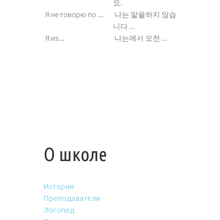
요.
Я не говорю по ...
나는 말을하지 않습
니다 ...
Я из...
나는에서 오전 ...
О школе
История
Преподаватели
Логопед