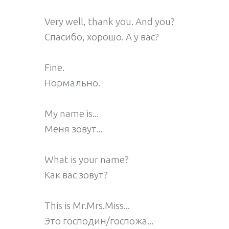
Very well, thank you. And you?
Спасибо, хорошо. А у вас?
Fine.
Нормально.
My name is...
Меня зовут...
What is your name?
Как вас зовут?
This is Mr.Mrs.Miss...
Это господин/госпожа...