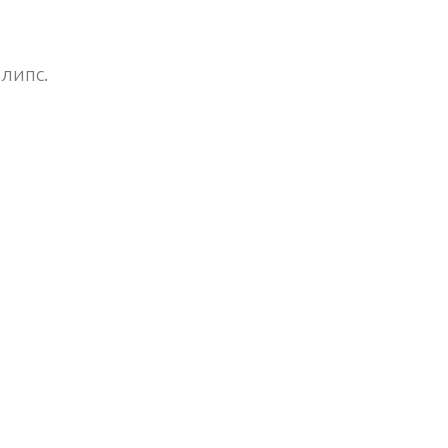
липс.