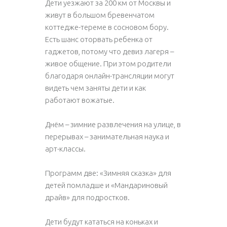
Дети уезжают за 200 км от Москвы и
живут в большом бревенчатом
коттедже-тереме в сосновом бору.
Есть шанс оторвать ребенка от
гаджетов, потому что девиз лагеря –
живое общение. При этом родители
благодаря онлайн-трансляции могут
видеть чем заняты дети и как
работают вожатые.
Днём – зимние развлечения на улице, в
перерывах – занимательная наука и
арт-классы.
Программ две:
«Зимняя сказка» для
детей помладше и «Мандариновый
драйв» для подростков.
Дети будут кататься на коньках и