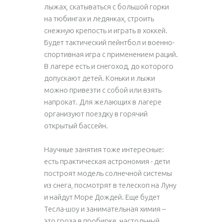
лыжах, скатываться с большой горки
на тюбингах и ледянках, строить
снежную крепость и играть в хоккей.
Будет тактический пейнтбол и военно-
спортивная игра с применением раций.
В лагере есть и снегоход, до которого
допускают детей. Коньки и лыжи
можно привезти с собой или взять
напрокат. Для желающих в лагере
организуют поездку в горячий
открытый бассейн.
Научные занятия тоже интересные:
есть практическая астрономия - дети
построят модель солнечной системы
из снега, посмотрят в телескоп на Луну
и найдут Море Дождей. Еще будет
Тесла-шоу и занимательная химия –
это гроза в пробирке, настольный