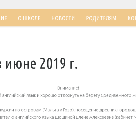
НИЕ
О ШКОЛЕ
НОВОСТИ
РОДИТЕЛЯМ
КО
 июне 2019 г.
Внимание!
нглийский язык и хорошо отдохнуть на берегу Средиземного мор
рсии по островам (Мальта и Гозо), посещение древних городов,
ителю английского языка Шошиной Елене Алексеевне (кабинет № 