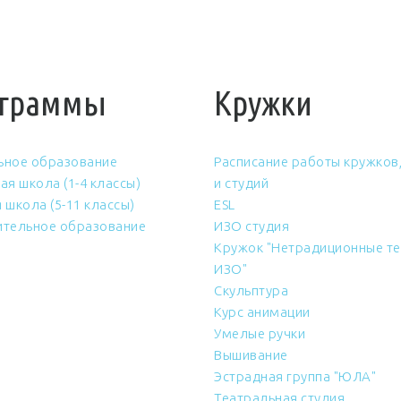
граммы
Кружки
ьное образование
Расписание работы кружков,
ая школа (1-4 классы)
и студий
 школа (5-11 классы)
ESL
тельное образование
ИЗО студия
Кружок "Нетрадиционные те
ИЗО"
Скульптура
Курс анимации
Умелые ручки
Вышивание
Эстрадная группа "ЮЛА"
Театральная студия