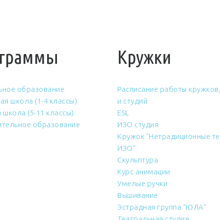
граммы
Кружки
ьное образование
Расписание работы кружков,
ая школа (1-4 классы)
и студий
 школа (5-11 классы)
ESL
тельное образование
ИЗО студия
Кружок "Нетрадиционные те
ИЗО"
Скульптура
Курс анимации
Умелые ручки
Вышивание
Эстрадная группа "ЮЛА"
Театральная студия