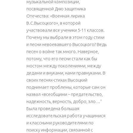
музыкальной композиции,
посвященной Дню защитника
Отечества: «Военная лирика
В.С.Высоцкого», в которой
участвовали все ученики 5-11 классов.
Почему мы выбрали в этом году стихи
и песни невоевавшего Высоцкого? Ведь
песен о войне так много. Наверное,
потому, что его песни стали как бы
мостом между поколениями, между
дедами и внуками, нами правнуками. В
своих песнях-стихах Высоцкий
поднимает проблемы, которые сам он
назвал «всеобщими – предательство,
надёжность, верность, добро, зло…"
Была проведена большая
исследовательская работа учащимися
и классными руководителями по
поиску информации, связанной с