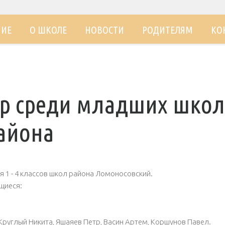
НИЕ
О ШКОЛЕ
НОВОСТИ
РОДИТЕЛЯМ
КО
р среди младших шко
айона
 1 - 4 классов школ района Ломоносовский.
щиеся:
Круглый Никита, Яшаяев Петр, Васин Артем, Коршунов Павел.