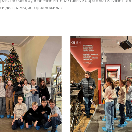
транство многоуровневые интерактивные образовательные прог
 и диаграмм, история «ожила»!