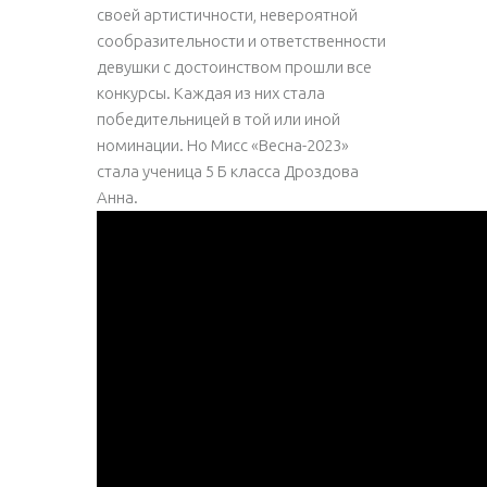
своей артистичности, невероятной
сообразительности и ответственности
девушки с достоинством прошли все
конкурсы. Каждая из них стала
победительницей в той или иной
номинации. Но Мисс «Весна-2023»
стала ученица 5 Б класса Дроздова
Анна.