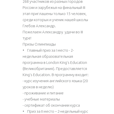
268 участников из разных городов
России и зарубежья на финальный III
этап приглашены только 15 человек,
среди которых и ученик нашей школы
Глебов Александр.
Пожелаем Александру удачи во III
туре!
Призы Олимпиады
• Главный приз за I место - 2-
недельная образовательная
программа в London King's Education
(Великобритания). Предоставляется
King's Education. В программу входит:
- курс изучения английского языка (20
уроков в неделю)
- проживание и питание
- учебные материалы
- сертификат об окончании курса
• Приз за II место – 2-недельный курс