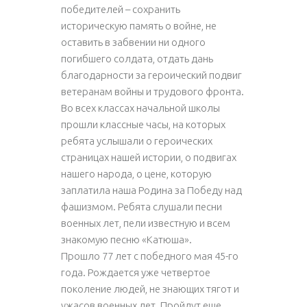
победителей – сохранить
историческую память о войне, не
оставить в забвении ни одного
погибшего солдата, отдать дань
благодарности за героический подвиг
ветеранам войны и трудового фронта.
Во всех классах начальной школы
прошли классные часы, на которых
ребята услышали о героических
страницах нашей истории, о подвигах
нашего народа, о цене, которую
заплатила наша Родина за Победу над
фашизмом. Ребята слушали песни
военных лет, пели известную и всем
знакомую песню «Катюша».
Прошло 77 лет с победного мая 45-го
года. Рождается уже четвертое
поколение людей, не знающих тягот и
ужасов военных лет. Пройдут еще