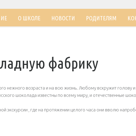
НИЕ
О ШКОЛЕ
НОВОСТИ
РОДИТЕЛЯМ
КО
оладную фабрику
го нежного возраста и на всю жизнь. Любому вскружит голову и
усского шоколада известны по всему миру, и отечественные шок
й экскурсии , где на протяжении целого часа они вволю напробо