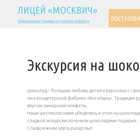
ЛИЦЕЙ «МОСКВИЧ»
ПОСТУПЛЕ
Официальная страница на портале mskobr.ru
Экскурсия на шок
Шоколад – большая любовь детей и взрослых с само
он к кондитерской фабрике «Богатырь». Традиции р
вкусом заморские конфеты.
Наши шестиклассники убедились в этом на шоколадно
сладкой экскурсии получили шоколадные подарки.
Сладкоежкам здесь раздолье!