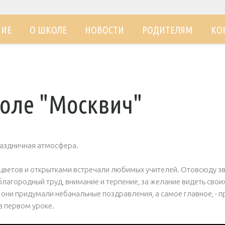
НИЕ
О ШКОЛЕ
НОВОСТИ
РОДИТЕЛЯМ
КО
коле "Москвич"
раздничная атмосфера.
 цветов и открытками встречали любимых учителей. Отовсюду зв
благородный труд, внимание и терпение, за желание видеть свои
 они придумали небанальные поздравления, а самое главное, - 
а первом уроке.