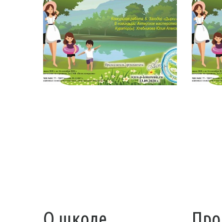
О школе
Про